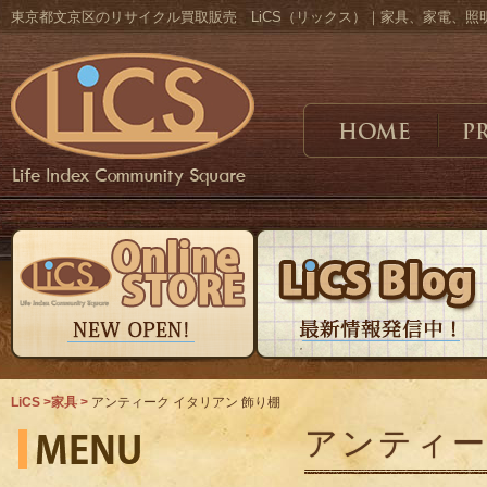
東京都文京区のリサイクル買取販売 LiCS（リックス）｜家具、家電、
LiCS >
家具 >
アンティーク イタリアン 飾り棚
アンティ