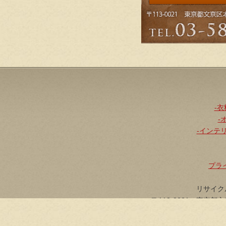
-
-
-インテ
プラ
リサイクル
〒113-0021 東京都文
[TE